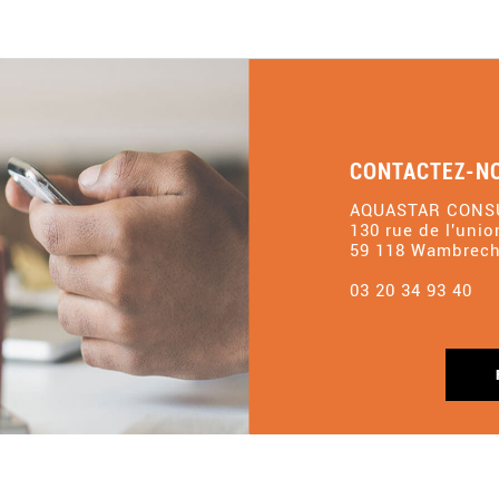
CONTACTEZ-N
AQUASTAR CONS
130 rue de l'unio
59 118 Wambrech
03 20 34 93 40