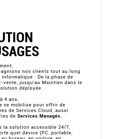
UTION
USAGES
ment,
gnions nos clients tout au long
t informatique : De la phase de
t-vente, jusqu'au Maintien dans le
solution déployée.
à 4 ans,
e se mobilise pour offrir de
res de Services Cloud, aussi
fres de
Services Managés.
 la solution accessible 24/7,
rte quel device (PC, portable,
au bureau, en voiture, en