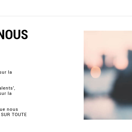
NOUS
sur la
lents',
sur la
que nous
s SUR TOUTE