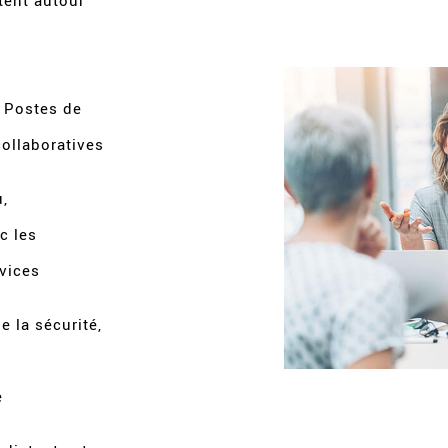
tent autour
c
 Postes de
ollaboratives
u,
s
c les
vices
e la sécurité,
e