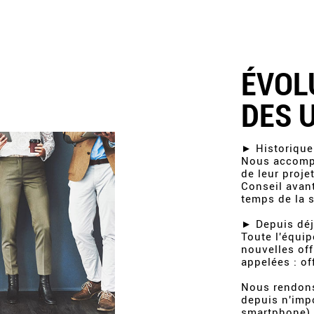
ÉVOL
DES 
► Historique
Nous accompa
de leur proje
Conseil avan
temps de la 
► Depuis déj
Toute l'équip
nouvelles off
appelées : of
Nous rendons
depuis n'impo
smartphone), 