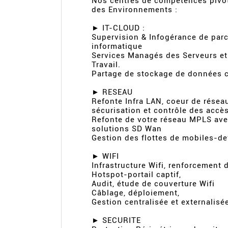
Nos centres de compétences pivo
des Environnements :
► IT-CLOUD :
Supervision & Infogérance de par
informatique
Services Managés des Serveurs et
Travail.
Partage de stockage de données c
► RESEAU
Refonte Infra LAN, coeur de résea
sécurisation et contrôle des accè
Refonte de votre réseau MPLS ave
solutions SD Wan
Gestion des flottes de mobiles-de
► WIFI
Infrastructure Wifi, renforcement d
Hotspot-portail captif,
Audit, étude de couverture Wifi
Câblage, déploiement,
Gestion centralisée et externalisé
► SECURITE